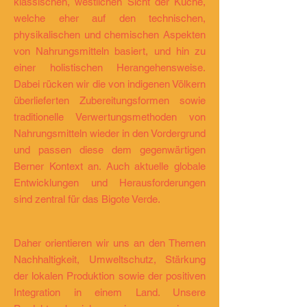
klassischen, westlichen Sicht der Küche,
welche eher auf den technischen,
physikalischen und chemischen Aspekten
von Nahrungsmitteln basiert, und hin zu
einer holistischen Herangehensweise.
Dabei rücken wir die von indigenen Völkern
überlieferten Zubereitungsformen sowie
traditionelle Verwertungsmethoden von
Nahrungsmitteln wieder in den Vordergrund
und passen diese dem gegenwärtigen
Berner Kontext an. Auch aktuelle globale
Entwicklungen und Herausforderungen
sind zentral für das Bigote Verde.
Daher orientieren wir uns an den Themen
Nachhaltigkeit, Umweltschutz, Stärkung
der lokalen Produktion sowie der positiven
Integration in einem Land. Unsere