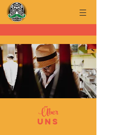
Über
UNS