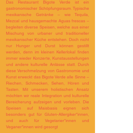
Das Restaurant Bigote Verde ist ein
gastronomischer Schöpfungsraum. Typische
mexikanische Getränke – wie Tequila,
Mezcal und hausgemachte Aguas frescas –
begleiten diverse Speisen, welche aus einer
Mischung von urbaner und traditioneller
mexikanischer Küche entstehen. Doch nicht
nur Hunger und Durst können gestillt
werden, denn im kleinen Kellerlokal finden
immer wieder Konzerte, Kunstausstellungen
und andere kulturelle Anlässe statt. Durch
diese Verschmelzung von Gastronomie und
Kunst erweckt das Bigote Verde alle Sinne –
Riechen, Schmecken, Sehen, Hören und
Tasten. Mit unserem holistischen Ansatz
möchten wir reale Integration und kulturelle
Bereicherung aufzeigen und vorleben. Die
Speisen auf Maisbasis eignen sich
besonders gut für Gluten-Allergiker*innen,
und auch für Vegetarier*innen und
Veganer*innen wird gesorgt